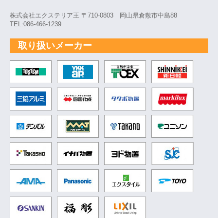
株式会社エクステリア王 〒710-0803 岡山県倉敷市中島88
TEL:086-466-1239
取り扱いメーカー
TOSTEM トステム
YKK
自然が未来 TOEX
新日軽
三協アルミ
四国化成
タクボ物置
markil
テンパル
MAT マット
TAKANO
ユニソ
Takasho
イナバ物置
ヨド物置
セキス
AMA
パナソニック
エクスタイル
TOYO
SANKIN
福彫
リクシル