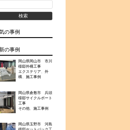
気の事例
新の事例
岡山県岡山市 市川
様邸外構工事
エクステリア
、
外
構
、
施工事例
岡山県倉敷市 兵頭
様邸サイクルポート
工事
その他
、
施工事例
岡山県玉野市 河島
様邸セットバック工