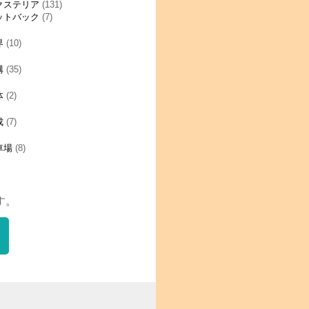
クステリア
(131)
ットバック
(7)
界
(10)
構
(35)
体
(2)
成
(7)
車場
(8)
す。