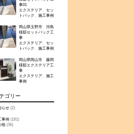
事01
エクステリア
、
セッ
トバック
、
施工事例
岡山県玉野市 河島
様邸セットバック工
事
エクステリア
、
セッ
トバック
、
施工事例
岡山県岡山市 藤岡
様邸エクステリア工
事
エクステリア
、
施工
事例
テゴリー
知らせ
(2)
工事例
(181)
の他
(36)