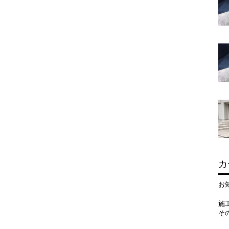
有
カ
お
施
そ