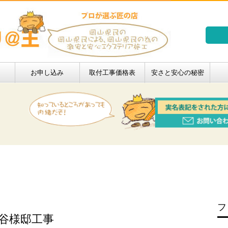
お申し込み
取付工事価格表
安さと安心の秘密
フ
渋谷様邸工事