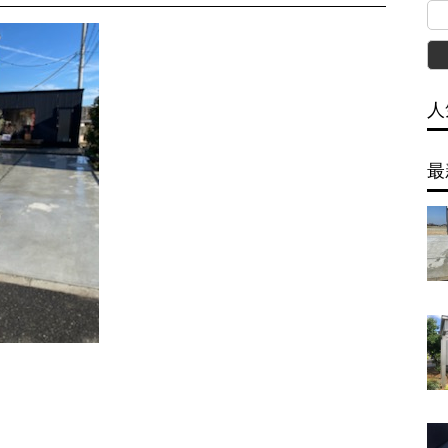
人
最
l
共