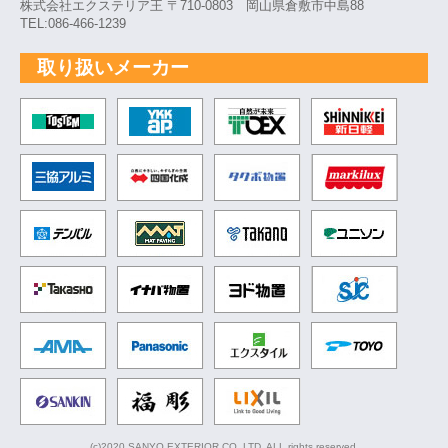
株式会社エクステリア王 〒710-0803 岡山県倉敷市中島88
TEL:086-466-1239
取り扱いメーカー
TOSTEM トステム
YKK
自然が未来 TOEX
新日軽
三協アルミ
四国化成
タクボ物置
markil
テンパル
MAT マット
TAKANO
ユニソ
Takasho
イナバ物置
ヨド物置
セキス
AMA
パナソニック
エクスタイル
TOYO
SANKIN
福彫
リクシル
(c)2020 SANYO EXTERIOR CO.,LTD. ALL rights reserved.